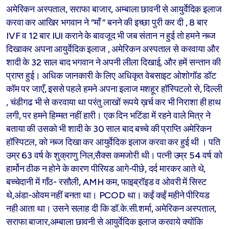
अमेरिकन अस्पताल, सराफा बाजार, अम्बाला छावनी से आयुर्वेदिक इलाज
करवा कर आखिर भगवान ने “माँ ” बनने की इच्छा पुरी कर दी , 8 बार
IVF व 12 बार IUI कराने के बावजूद भी जब संतान न हुई तो हमने नब्ज
दिखाकर अपना आयुर्वेदिक इलाज , अमेरिकन अस्पताल से करवाया और
शादी के 32 साल बाद भगवान ने अपनी लीला दिखाई, और हमें सन्तान की
प्राप्त हुई। अधिक जानकारी के लिए अधिकृत वेबसाइट ओशोगॉड डॉट
कॉम पर जाएँ, इससे पहले हमने अपना इलाज मशहूर हॉस्पिटलो से, दिल्ली
, चंडीगढ भी से करवाया था परंतु लाखों रूपये ख़र्च कर भी निराशा ही हाथ
लगी, पर हमने हिम्मत नहीं हारी। एक दिन भटिंडा में रहने वाले मित्र ने
बताया की उसको भी शादी के 30 साल बाद बच्चे की प्राप्ति अमेरिकन
हॉस्पिटल, को नब्ज दिखा कर आयुर्वेदिक इलाज करवा कर हुई थी । पति
उम्र 63 वर्ष के शुक्राणु निल,सैक्स कमजोरी थी। पत्नी उम्र 54 वर्ष को
हार्मोन ठीक न होने के कारण पीरियड आगे-पीछे, दर्द मारकर आते थे,
बच्चेदानी में गाँठ- रसौली, AMH कम, फाइब्रॉइड व ओवरी में सिस्ट
थे,अंडा-ओवम नहीं बनता था। PCOD था। कईं कईं महीने पीरियड
नही आता था। उसने सलाह दी कि डॉ.के.सी.शर्मा, अमेरिकन अस्पताल,
सराफा बाजार,अम्बाला छावनी से आयुर्वेदिक इलाज करवाये क्योंकि