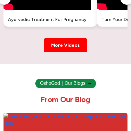
Ayurvedic Treatment For Pregnancy
Turn Your Dr
More Videos
OshoGod
|
Our Blogs
F
r
o
m
O
u
r
B
l
o
g