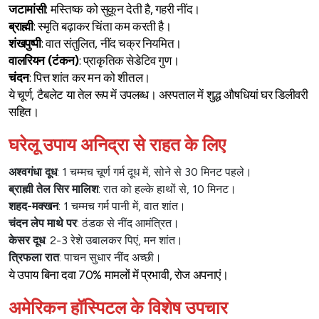
जटामांसी
: मस्तिष्क को सुकून देती है, गहरी नींद।
ब्राह्मी
: स्मृति बढ़ाकर चिंता कम करती है।
शंखपुष्पी
: वात संतुलित, नींद चक्र नियमित।
वालरियन (
टंकन)
: प्राकृतिक सेडेटिव गुण।
चंदन
: पित्त शांत कर मन को शीतल।
ये चूर्ण, टैबलेट या तेल रूप में उपलब्ध। अस्पताल में शुद्ध औषधियां घर डिलीवरी
सहित।
घरेलू उपाय अनिद्रा से राहत के लिए
अश्वगंधा
दूध
: 1 चम्मच चूर्ण गर्म दूध में, सोने से 30 मिनट पहले।
ब्राह्मी
तेल
सिर
मालिश
: रात को हल्के हाथों से, 10 मिनट।
शहद-
मक्खन
: 1 चम्मच गर्म पानी में, वात शांत।
चंदन
लेप
माथे
पर
: ठंडक से नींद आमंत्रित।
केसर
दूध
: 2-3 रेशे उबालकर पिएं, मन शांत।
त्रिफला
रात
: पाचन सुधार नींद अच्छी।
ये उपाय बिना दवा 70% मामलों में प्रभावी, रोज अपनाएं।
अमेरिकन हॉस्पिटल के विशेष उपचार