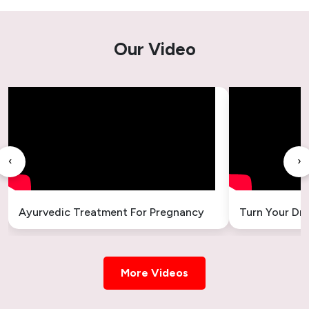
Ayurvedic Treatment for Acne – Natural &
Our Video
Lasting Solutions
Ayurvedic Treatment for Cough
Ayurvedic Treatment for Gallbladder Stones
– Safe & Natural Relief
‹
›
Ayurvedic Treatment for Headache
Ayurvedic Treatment for Sleeplessness –
Ayurvedic Treatment For Pregnancy
Turn Your Dr
Natural Insomnia Remedies
Ayurvedic Treatment for Uterus Cyst –
Natural & Holistic Healing
More Videos
Ayurvedic Treatment for Uterus Swelling