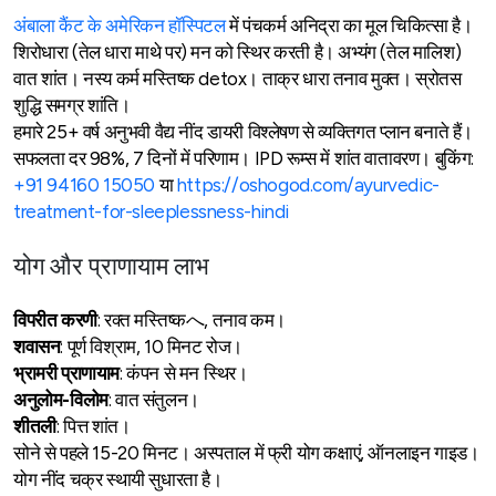
अंबाला कैंट के अमेरिकन हॉस्पिटल
में पंचकर्म अनिद्रा का मूल चिकित्सा है।
शिरोधारा (तेल धारा माथे पर) मन को स्थिर करती है। अभ्यंग (तेल मालिश)
वात शांत। नस्य कर्म मस्तिष्क detox। ताक्र धारा तनाव मुक्त। स्रोतस
शुद्धि समग्र शांति।
हमारे 25+ वर्ष अनुभवी वैद्य नींद डायरी विश्लेषण से व्यक्तिगत प्लान बनाते हैं।
सफलता दर 98%, 7 दिनों में परिणाम। IPD रूम्स में शांत वातावरण। बुकिंग:
+91 94160 15050
या
https://oshogod.com/ayurvedic-
treatment-for-sleeplessness-hindi
योग और प्राणायाम लाभ
विपरीत
करणी
: रक्त मस्तिष्कへ, तनाव कम।
शवासन
: पूर्ण विश्राम, 10 मिनट रोज।
भ्रामरी
प्राणायाम
: कंपन से मन स्थिर।
अनुलोम-
विलोम
: वात संतुलन।
शीतली
: पित्त शांत।
सोने से पहले 15-20 मिनट। अस्पताल में फ्री योग कक्षाएं, ऑनलाइन गाइड।
योग नींद चक्र स्थायी सुधारता है।