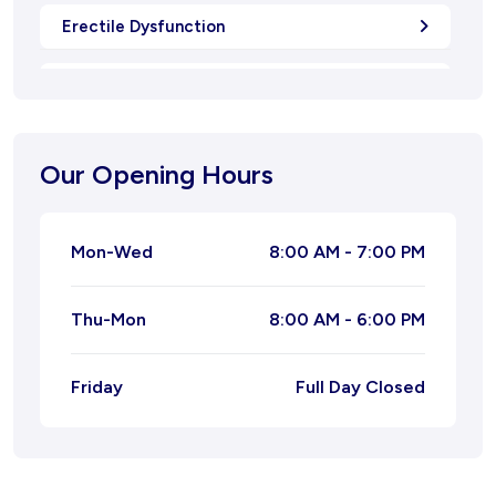
Erectile Dysfunction
Oligospermia
Natural Menstrual Treatment
Our Opening Hours
Natural Migraine Ayurvedic Treatment
Mon-Wed
8:00 AM - 7:00 PM
Joint Pain Ayurvedic Treatment
Thu-Mon
8:00 AM - 6:00 PM
Ayurvedic Treatment for Leucorrhoea
Ayurvedic Treatment for Piles
Friday
Full Day Closed
Ayurvedic Treatment For Tonsil
Kidney Stone Ayurvedic Treatment