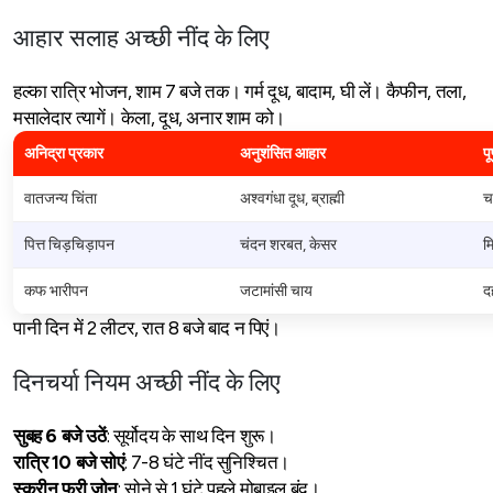
आहार सलाह अच्छी नींद के लिए
हल्का रात्रि भोजन, शाम 7 बजे तक। गर्म दूध, बादाम, घी लें। कैफीन, तला,
मसालेदार त्यागें। केला, दूध, अनार शाम को।
अनिद्रा प्रकार
अनुशंसित आहार
पू
वातजन्य चिंता
अश्वगंधा दूध, ब्राह्मी
च
पित्त चिड़चिड़ापन
चंदन शरबत, केसर
मि
कफ भारीपन
जटामांसी चाय
द
पानी दिन में 2 लीटर, रात 8 बजे बाद न पिएं।
दिनचर्या नियम अच्छी नींद के लिए
सुबह 6
बजे
उठें
: सूर्योदय के साथ दिन शुरू।
रात्रि 10
बजे
सोएं
: 7-8 घंटे नींद सुनिश्चित।
स्क्रीन
फ्री
जोन
: सोने से 1 घंटे पहले मोबाइल बंद।