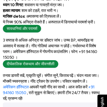
ध्यान 10
मिनट
: शवासन या गायत्री मंत्र जप।
हल्का
व्यायाम
: शाम को टहलें, रात भारी न।
मासिक detox
: अमावस्या को त्रिफला लें।
ये नियम 90% अनिद्रा रोकते हैं। अस्पताल में डिनाचार्या परामर्श फ्री।
सावधानियां और परामर्श
3 सप्ताह से अधिक अनिद्रा पर डॉक्टर जांच। उच्च BP, थायरॉइड या
अवसाद में सलाह लें। नींद गोलियां अचानक न छोड़ें। गर्भावस्था में विशेष
प्लान। अमेरिकन हॉस्पिटल में गोपनीय काउंसलिंग। फोन: +91 94160
15050 ।
दीर्घकालिक रोकथाम और जीवनशैली
तनाव डायरी रखें, प्रकृति घूमें। संगीत सुनें, किताब पढ़ें। चंदन माला जप।
मौसमी च्यवनप्राश। नींद ट्रैकर ऐप उपयोग। परिवार सहयोग लें।
अमेरिकन हॉस्पिटल
आपकी गहरी नींद का साथी। आज कॉल करें
+91
94160 15050
, रातें सुकून से बिताएं। हमारी टीम 24/7 तैयार। स्वस्थ
रहें, प्रसन्न रहें!
English