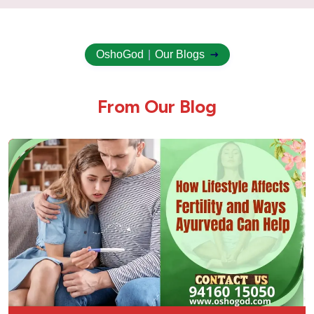
Ovary Cyst Ayurvedic Treatment
OshoGod
|
Our Blogs
Uterus Fibroid Ayurvedic Treatment
F
r
o
m
O
u
r
B
l
o
g
Cholesterol Ayurvedic Treatment | American
Hospital
Hair Fall & How Ayurveda Can Help
Urinary Tract Infection (UTI) Ayurvedic
Treatment
Ulcer Ayurvedic Treatment: Natural Healing
for Gastric & Peptic Ulcers
Sinusitis Ayurvedic Treatment – Natural &
Permanent Relief