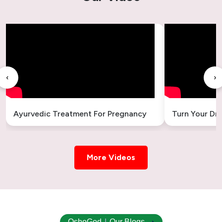
‹
›
Ayurvedic Treatment For Pregnancy
Turn Your Dr
More Videos
OshoGod
|
Our Blogs