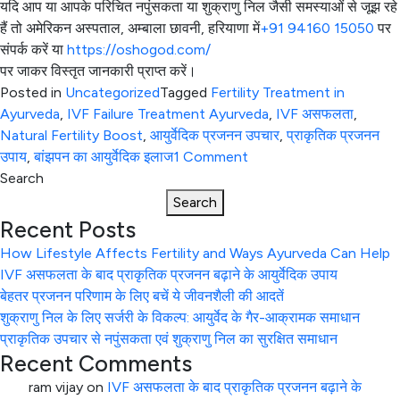
यदि आप या आपके परिचित नपुंसकता या शुक्राणु निल जैसी समस्याओं से जूझ रहे
हैं तो अमेरिकन अस्पताल, अम्बाला छावनी, हरियाणा में
+91 94160 15050
पर
संपर्क करें या
https://oshogod.com/
पर जाकर विस्तृत जानकारी प्राप्त करें।​
Posted in
Uncategorized
Tagged
Fertility Treatment in
Ayurveda
,
IVF Failure Treatment Ayurveda
,
IVF असफलता
,
Natural Fertility Boost
,
आयुर्वेदिक प्रजनन उपचार
,
प्राकृतिक प्रजनन
on
उपाय
,
बांझपन का आयुर्वेदिक इलाज
1 Comment
IVF
Search
असफलता
Search
के
Recent Posts
बाद
How Lifestyle Affects Fertility and Ways Ayurveda Can Help
प्राकृतिक
IVF असफलता के बाद प्राकृतिक प्रजनन बढ़ाने के आयुर्वेदिक उपाय
प्रजनन
बेहतर प्रजनन परिणाम के लिए बचें ये जीवनशैली की आदतें
बढ़ाने
शुक्राणु निल के लिए सर्जरी के विकल्प: आयुर्वेद के गैर-आक्रामक समाधान
के
प्राकृतिक उपचार से नपुंसकता एवं शुक्राणु निल का सुरक्षित समाधान
आयुर्वेदिक
Recent Comments
उपाय
ram vijay
on
IVF असफलता के बाद प्राकृतिक प्रजनन बढ़ाने के