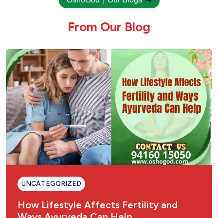
F
r
o
m
O
u
r
B
l
o
g
UNCATEGORIZED
How Lifestyle Affects Fertility and
Ways Ayurveda Can Help