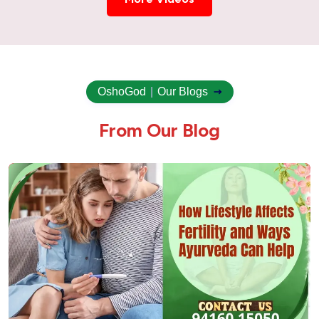
OshoGod
|
Our Blogs
F
r
o
m
O
u
r
B
l
o
g